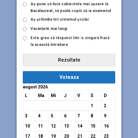
Aş pune să facă subiectele mai uşoare la
Bacalaureat, să poată copiii să ia examenul
Aş şchimba tot sistemul şcolar
Vacanţele mai lungi
Este greu să răspunzi într-o singură frază
la această întrebare
Rezultate
Voteaza
august 2026
L
Ma
Mi
J
V
S
D
1
2
3
4
5
6
7
8
9
10
11
12
13
14
15
16
17
18
19
20
21
22
23