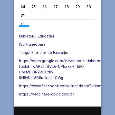
24
25
26
27
28
29
30
31
LINK-URI UTILE
« iul.
Ministerul Educatiei
ISJ Hunedoara
Tȃrgul Firmelor de Exercițiu
https://sites.google.com/view/asociatiahermescomu
fbclid=IwAR2TfBVL6-OPEzxaH_tdK-
HbeMBlDRZeBQt8V-
0H5yNLlAB0u4kplnirCWg
https://www.facebook.com/HunedoaraTurism/posts
https://vaccinare-covid.gov.ro/