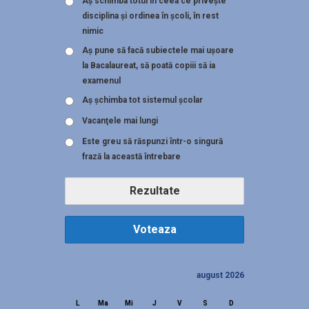
Aş schimba totul în ceea ce priveşte
disciplina şi ordinea în şcoli, în rest
nimic
Aş pune să facă subiectele mai uşoare
la Bacalaureat, să poată copiii să ia
examenul
Aş şchimba tot sistemul şcolar
Vacanţele mai lungi
Este greu să răspunzi într-o singură
frază la această întrebare
Rezultate
Voteaza
august 2026
L
Ma
Mi
J
V
S
D