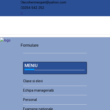
lecohermespet@yahoo.com
0254 542 252
Formulare
MENIU
Clase si elevi
Echipa managerială
Personal
Examene nationale