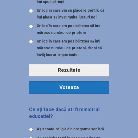
îmi spun părinții
Un loc în care vin cu plăcere pentru că
îmi place să învăț multe lucruri noi
Un loc în care am posibilitatea să îmi
măresc numărul de prieteni
Un loc în care am posibilitatea să îmi
măresc numărul de prieteni, dar și să
învăț lucruri importante
Rezultate
Voteaza
Ce ați face dacă ati fi ministrul
educației?
Aş scoate religia din programa şcolară