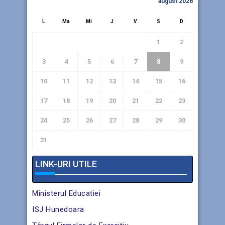
august 2026
L
Ma
Mi
J
V
S
D
1
2
3
4
5
6
7
8
9
10
11
12
13
14
15
16
17
18
19
20
21
22
23
24
25
26
27
28
29
30
31
« IUL.
LINK-URI UTILE
Ministerul Educatiei
ISJ Hunedoara