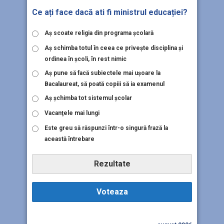
Ce ați face dacă ati fi ministrul educației?
Aş scoate religia din programa şcolară
Aş schimba totul în ceea ce priveşte disciplina şi
ordinea în şcoli, în rest nimic
Aş pune să facă subiectele mai uşoare la
Bacalaureat, să poată copiii să ia examenul
Aş şchimba tot sistemul şcolar
Vacanţele mai lungi
Este greu să răspunzi într-o singură frază la
această întrebare
Rezultate
Voteaza