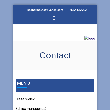
lecohermespet@yahoo.com
0254 542 252
Contact
MENIU
Clase si elevi
Echipa managerială