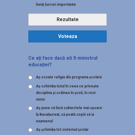
învăț lucruri importante
Rezultate
Voteaza
Ce ați face dacă ati fi ministrul
educației?
Aş scoate religia din programa şcolară
Aş schimba totul în ceea ce priveşte
disciplina şi ordinea în şcoli, în rest
nimic
Aş pune să facă subiectele mai uşoare
la Bacalaureat, să poată copiii să ia
examenul
Aş şchimba tot sistemul şcolar