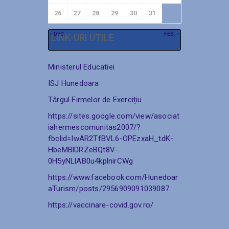
26
27
28
29
30
31
« DEC.
FEB. »
LINK-URI UTILE
Ministerul Educatiei
ISJ Hunedoara
Tȃrgul Firmelor de Exercițiu
https://sites.google.com/view/asociat
iahermescomunitas2007/?
fbclid=IwAR2TfBVL6-OPEzxaH_tdK-
HbeMBlDRZeBQt8V-
0H5yNLlAB0u4kplnirCWg
https://www.facebook.com/Hunedoar
aTurism/posts/2956909091039087
https://vaccinare-covid.gov.ro/