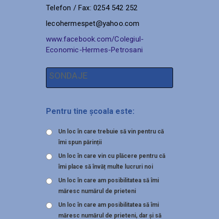
Telefon / Fax: 0254 542 252
lecohermespet@yahoo.com
www.facebook.com/Colegiul-
Economic-Hermes-Petrosani
SONDAJE
Pentru tine școala este:
Un loc în care trebuie să vin pentru că
îmi spun părinții
Un loc în care vin cu plăcere pentru că
îmi place să învăț multe lucruri noi
Un loc în care am posibilitatea să îmi
măresc numărul de prieteni
Un loc în care am posibilitatea să îmi
măresc numărul de prieteni, dar și să