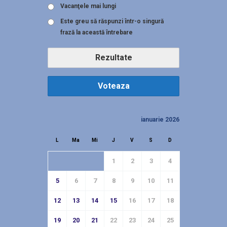
Vacanţele mai lungi
Este greu să răspunzi într-o singură
frază la această întrebare
Rezultate
Voteaza
ianuarie 2026
L
Ma
Mi
J
V
S
D
1
2
3
4
5
6
7
8
9
10
11
12
13
14
15
16
17
18
19
20
21
22
23
24
25