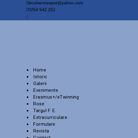
lecohermespet@yahoo.com
0254 542 252
Home
Istoric
Galerii
Evenimente
Erasmus+/eTwinning
Rose
Targul F. E.
Extracurriculare
Formulare
Revista
Contact