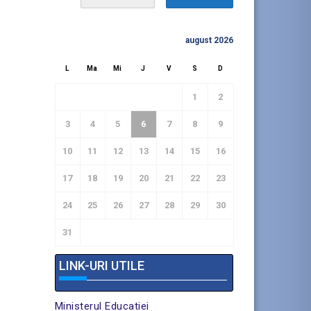
august 2026
L
Ma
Mi
J
V
S
D
1
2
3
4
5
6
7
8
9
10
11
12
13
14
15
16
17
18
19
20
21
22
23
24
25
26
27
28
29
30
31
« IUL.
LINK-URI UTILE
Ministerul Educatiei