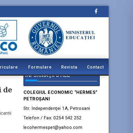
riculare
Formulare
Revista
Contact
INFORMAŢII UTILE
i de
COLEGIUL ECONOMIC “HERMES”
PETROŞANI
Str. Independenţei 1A, Petrosani
cantii
Telefon / Fax: 0254 542 252
lecohermespet@yahoo.com