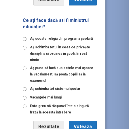
Ce ați face dacă ati fi ministrul
educației?
Aş scoate religia din programa şcolară
Aş schimba totul în ceea ce priveşte
disciplina şi ordinea în şcoli, în rest
nimic
Aş pune să facă subiectele mai uşoare
la Bacalaureat, să poată copiii să ia
examenul
Aş şchimba tot sistemul şcolar
Vacanţele mai lungi
Este greu să răspunzi într-o singură
frază la această întrebare
Rezultate
Voteaza