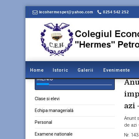
lecohermespet@yahoo.com
0254 542 252
Home
Istoric
Galerii
Evenimente
MENIU
Anun
imp
Clase si elevi
azi
Echipa managerială
Anunt s
Personal
de azi 
Examene nationale
Nr. 143