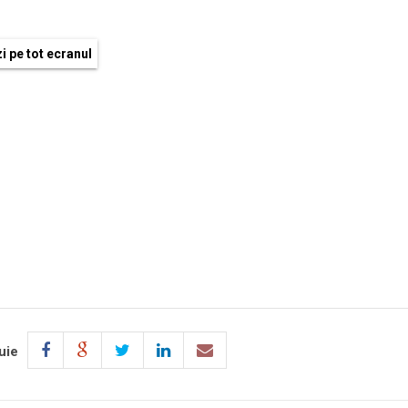
i pe tot ecranul
uie