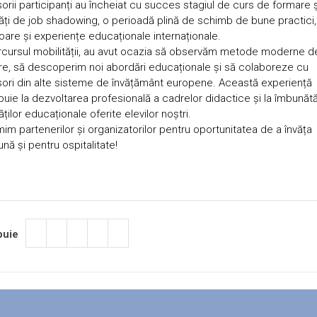
orii participanți au încheiat cu succes stagiul de curs de formare ș
tăți de job shadowing, o perioadă plină de schimb de bune practici, 
oare și experiențe educaționale internaționale.
cursul mobilității, au avut ocazia să observăm metode moderne d
e, să descoperim noi abordări educaționale și să colaboreze cu
ori din alte sisteme de învățământ europene. Această experiență
buie la dezvoltarea profesională a cadrelor didactice și la îmbunătă
tăților educaționale oferite elevilor noștri.
im partenerilor și organizatorilor pentru oportunitatea de a învăța
nă și pentru ospitalitate!
buie