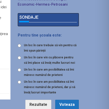
i
Economic-Hermes-Petrosani
idei
SONDAJE
e
țirea
Pentru tine școala este:
Un loc în care trebuie să vin pentru că
îmi spun părinții
Un loc în care vin cu plăcere pentru
că îmi place să învăț multe lucruri noi
Un loc în care am posibilitatea să îmi
măresc numărul de prieteni
Un loc în care am posibilitatea să îmi
măresc numărul de prieteni, dar și să
învăț lucruri importante
Rezultate
Voteaza