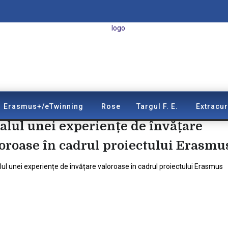
Erasmus+/eTwinning
Rose
Targul F. E.
Extracur
alul unei experiențe de învățare
oroase în cadrul proiectului Erasmu