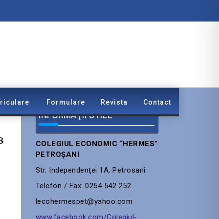
riculare
Formulare
Revista
Contact
INFORMAŢII UTILE
s
COLEGIUL ECONOMIC “HERMES”
PETROŞANI
Str. Independenţei 1A, Petrosani
Telefon / Fax: 0254 542 252
lecohermespet@yahoo.com
www.facebook.com/Colegiul-