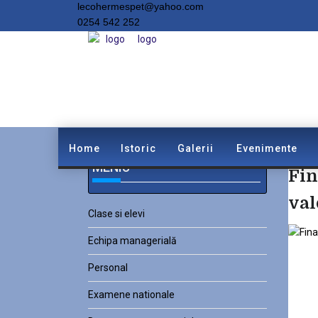
lecohermespet@yahoo.com
0254 542 252
Home
Istoric
Galerii
Evenimente
MENIU
Fin
val
Clase si elevi
Echipa managerială
Personal
Examene nationale