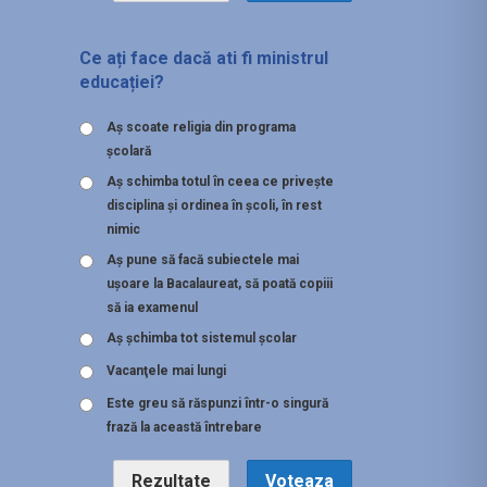
Ce ați face dacă ati fi ministrul
educației?
Aş scoate religia din programa
şcolară
Aş schimba totul în ceea ce priveşte
disciplina şi ordinea în şcoli, în rest
nimic
Aş pune să facă subiectele mai
uşoare la Bacalaureat, să poată copiii
să ia examenul
Aş şchimba tot sistemul şcolar
Vacanţele mai lungi
Este greu să răspunzi într-o singură
frază la această întrebare
Rezultate
Voteaza