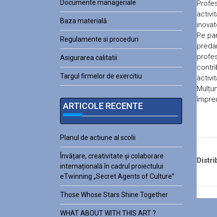
Documente manageriale
Profes
activi
Baza materială
inovat
Pe par
Regulamente si proceduri
predar
profes
Asigurarea calitatii
contri
Targul firmelor de exercitiu
activi
Mulțum
împreu
ARTICOLE RECENTE
Planul de actiune al scolii
Învățare, creativitate și colaborare
Distri
internațională în cadrul proiectului
eTwinning „Secret Agents of Culture”
Those Whose Stars Shine Together
WHAT ABOUT WITH THIS ART ?