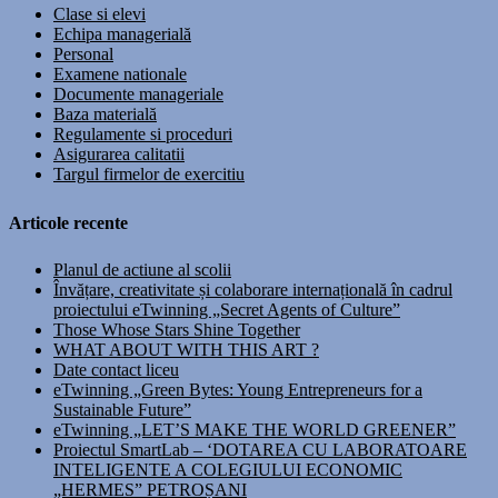
Clase si elevi
Echipa managerială
Personal
Examene nationale
Documente manageriale
Baza materială
Regulamente si proceduri
Asigurarea calitatii
Targul firmelor de exercitiu
Articole recente
Planul de actiune al scolii
Învățare, creativitate și colaborare internațională în cadrul
proiectului eTwinning „Secret Agents of Culture”
Those Whose Stars Shine Together
WHAT ABOUT WITH THIS ART ?
Date contact liceu
eTwinning „Green Bytes: Young Entrepreneurs for a
Sustainable Future”
eTwinning „LET’S MAKE THE WORLD GREENER”
Proiectul SmartLab – ‘DOTAREA CU LABORATOARE
INTELIGENTE A COLEGIULUI ECONOMIC
„HERMES” PETROȘANI