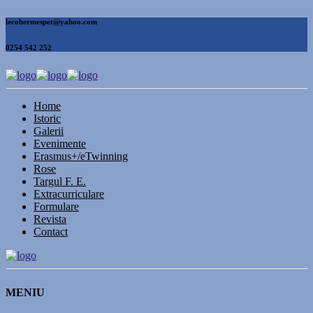
lecohermespet@yahoo.com
0254 542 252
Home
Istoric
Galerii
Evenimente
Erasmus+/eTwinning
Rose
Targul F. E.
Extracurriculare
Formulare
Revista
Contact
MENIU