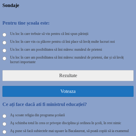
Sondaje
Pentru tine școala este:
Un loc în care trebuie să vin pentru că îmi spun părinții
Un loc în care vin cu plăcere pentru că îmi place să învăț multe lucruri noi
Un loc în care am posibilitatea să îmi măresc numărul de prieteni
Un loc în care am posibilitatea să îmi măresc numărul de prieteni, dar și să învăț
lucruri importante
Rezultate
Voteaza
Ce ați face dacă ati fi ministrul educației?
Aş scoate religia din programa şcolară
Aş schimba totul în ceea ce priveşte disciplina şi ordinea în şcoli, în rest nimic
Aş pune să facă subiectele mai uşoare la Bacalaureat, să poată copiii să ia examenul