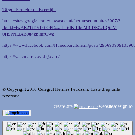
Tȃrgul Firmelor de Exercițiu
https://sites.google.com/view/asociatiahermescomunitas2007/?
fbclid=IwAR2TfBVL6-OPEzxaH_tdK-HbeMBlDRZeBQt8V-
0H5yNLlAB0u4kplnirCWg
https://www.facebook.com/HunedoaraTurism/posts/29569090910390
https://vaccinare-covid.gov.ro/
© Copyright 2018 Colegiul Hermes Petrosani. Toate drepturile
rezervate.
creare site
websitesdesign.ro