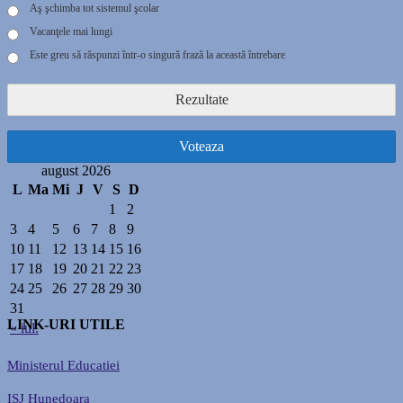
Aş şchimba tot sistemul şcolar
Vacanţele mai lungi
Este greu să răspunzi într-o singură frază la această întrebare
Rezultate
Voteaza
august 2026
L
Ma
Mi
J
V
S
D
1
2
3
4
5
6
7
8
9
10
11
12
13
14
15
16
17
18
19
20
21
22
23
24
25
26
27
28
29
30
31
LINK-URI UTILE
« iul.
Ministerul Educatiei
ISJ Hunedoara